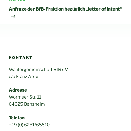
Nächster
Beitrag
Anfrage der BfB-Fraktion bezüglich „letter of intent“
KONTAKT
Wählergemeinschaft BfB e.V.
c/o Franz Apfel
Adresse
Wormser Str. 11
64625 Bensheim
Telefon
+49 (0) 6251/65510