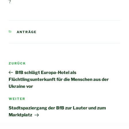
?
KATEGORIEN
ANTRÄGE
Beitragsnavigation
Vorheriger
ZURÜCK
Beitrag
BfB schlägt Europa-Hotel als
Flüchtlingsunterkunft für die Menschen aus der
Ukraine vor
Nächster
WEITER
Beitrag
Stadtspaziergang der BfB zur Lauter und zum
Marktplatz