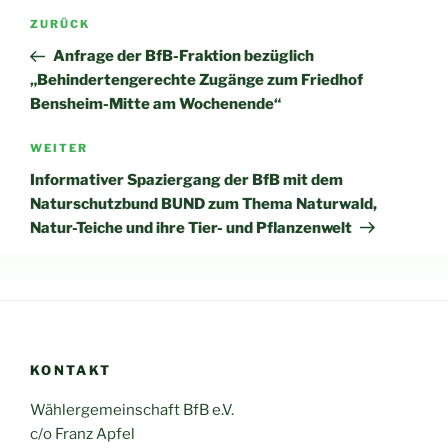
Beitragsnavigation
Vorheriger
ZURÜCK
Beitrag
Anfrage der BfB-Fraktion bezüglich
„Behindertengerechte Zugänge zum Friedhof
Bensheim-Mitte am Wochenende“
Nächster
WEITER
Beitrag
Informativer Spaziergang der BfB mit dem
Naturschutzbund BUND zum Thema Naturwald,
Natur-Teiche und ihre Tier- und Pflanzenwelt
KONTAKT
Wählergemeinschaft BfB e.V.
c/o Franz Apfel