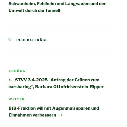
Schwanheim, Fehlheim und Langwaden und der
Umwelt durch die Tunnell
KATEGORIEN
REDEBEITRÄGE
Beitragsnavigation
Vorheriger
ZURÜCK
Beitrag
STVV 3.4.2025 „Antrag der Grünen zum
carsharing“, Barbara Ottofrickenstein-Ripper
Nächster
WEITER
Beitrag
BfB-Fraktion will mit Augenmaß sparen und
Einnahmen verbessern