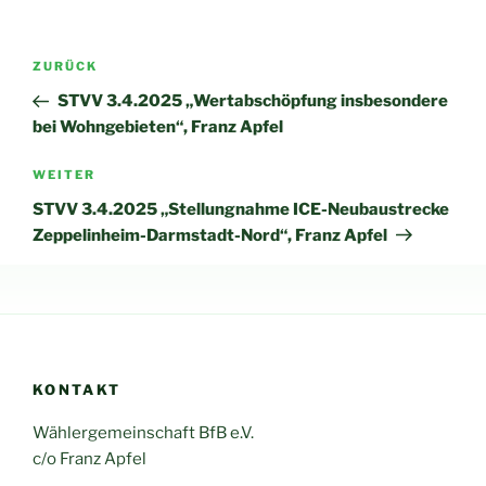
Beitragsnavigation
Vorheriger
ZURÜCK
Beitrag
STVV 3.4.2025 „Wertabschöpfung insbesondere
bei Wohngebieten“, Franz Apfel
Nächster
WEITER
Beitrag
STVV 3.4.2025 „Stellungnahme ICE-Neubaustrecke
Zeppelinheim-Darmstadt-Nord“, Franz Apfel
KONTAKT
Wählergemeinschaft BfB e.V.
c/o Franz Apfel