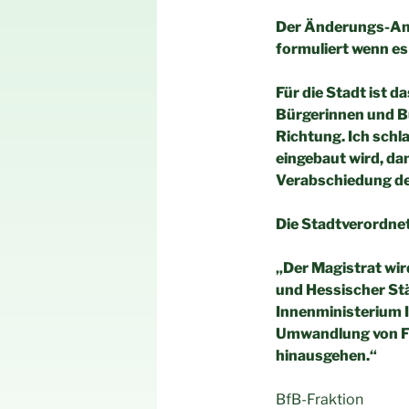
Der Änderungs-Antr
formuliert wenn es
Für die Stadt ist da
Bürgerinnen und Bü
Richtung. Ich sch
eingebaut wird, d
Verabschiedung d
Die Stadtverordn
„Der Magistrat wi
und Hessischer S
Innenministerium 
Umwandlung von Fi
hinausgehen.“
BfB-Frakti