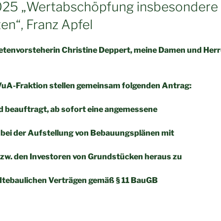
025 „Wertabschöpfung insbesondere 
n“, Franz Apfel
etenvorsteherin Christine Deppert, meine Damen und Herr
VuA-Fraktion stellen gemeinsam folgenden Antrag:
d beauftragt, ab sofort eine angemessene
ei der Aufstellung von Bebauungsplänen mit
zw. den Investoren von Grundstücken heraus zu
ädtebaulichen Verträgen gemäß § 11 BauGB