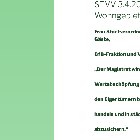
AM
STVV 3.4.2
Wohngebiete
Frau Stadtverordn
Gäste,
BfB-Fraktion und 
„Der Magistrat wir
Wertabschöpfung b
den Eigentümern b
handeln und in st
abzusichern.“