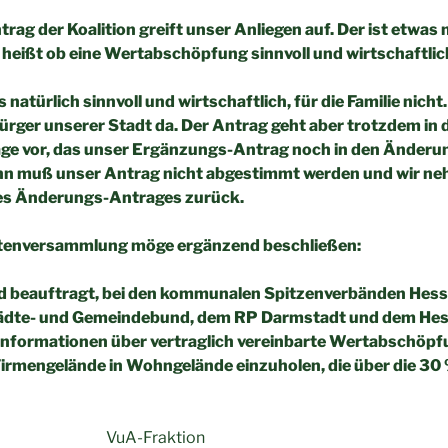
ag der Koalition greift unser Anliegen auf. Der ist etwa
 heißt ob eine Wertabschöpfung sinnvoll und wirtschaftlich
s natürlich sinnvoll und wirtschaftlich, für die Familie nicht.
rger unserer Stadt da. Der Antrag geht aber trotzdem in di
lage vor, das unser Ergänzungs-Antrag noch in den Änder
ann muß unser Antrag nicht abgestimmt werden und wir n
es Änderungs-Antrages zurück.
etenversammlung möge ergänzend beschließen:
rd beauftragt, bei den kommunalen Spitzenverbänden Hess
tädte- und Gemeindebund, dem RP Darmstadt und dem He
Informationen über vertraglich vereinbarte Wertabschöpf
rmengelände in Wohngelände einzuholen, die über die 30 
on VuA-Fraktion