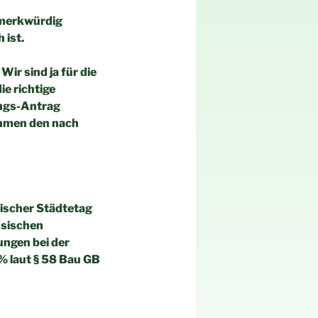
s merkwürdig
 ist.
 Wir sind ja für die
e richtige
ungs-Antrag
ehmen den nach
ischer Städtetag
ssischen
ungen bei der
% laut § 58 Bau GB