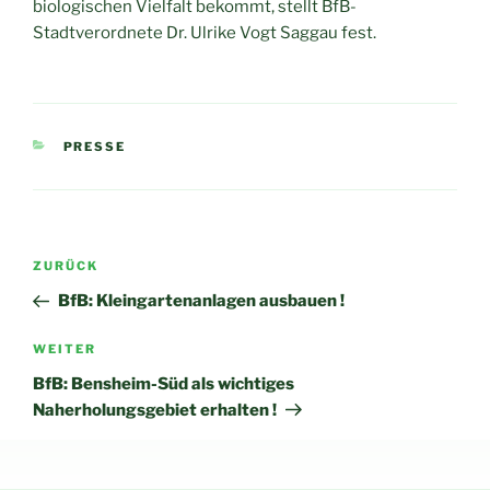
biologischen Vielfalt bekommt, stellt BfB-
Stadtverordnete Dr. Ulrike Vogt Saggau fest.
KATEGORIEN
PRESSE
Beitragsnavigation
Vorheriger
ZURÜCK
Beitrag
BfB: Kleingartenanlagen ausbauen !
Nächster
WEITER
Beitrag
BfB: Bensheim-Süd als wichtiges
Naherholungsgebiet erhalten !