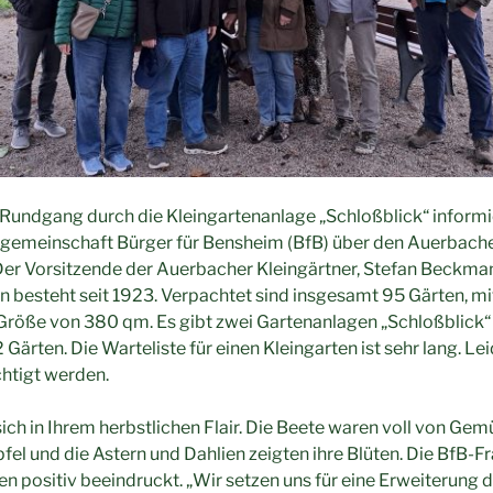
Rundgang durch die Kleingartenanlage „Schloßblick“ informie
rgemeinschaft Bürger für Bensheim (BfB) über den Auerbach
Der Vorsitzende der Auerbacher Kleingärtner, Stefan Beckma
in besteht seit 1923. Verpachtet sind insgesamt 95 Gärten, mi
Größe von 380 qm. Es gibt zwei Gartenanlagen „Schloßblick“
Gärten. Die Warteliste für einen Kleingarten ist sehr lang. Lei
htigt werden.
sich in Ihrem herbstlichen Flair. Die Beete waren voll von G
pfel und die Astern und Dahlien zeigten ihre Blüten. Die BfB-F
n positiv beeindruckt. „Wir setzen uns für eine Erweiterung d