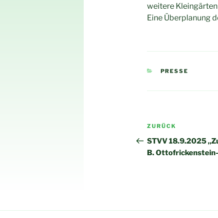
weitere Kleingärten 
Eine Überplanung d
KATEGORIEN
PRESSE
Beitragsnav
Vorheriger
ZURÜCK
Beitrag
STVV 18.9.2025 „Zu
B. Ottofrickenstein