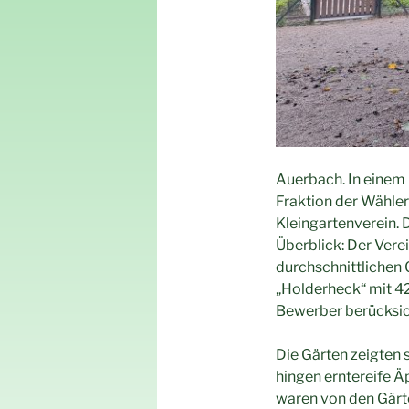
Auerbach. In einem 
Fraktion der Wähle
Kleingartenverein. 
Überblick: Der Vere
durchschnittlichen 
„Holderheck“ mit 42 
Bewerber berücksic
Die Gärten zeigten 
hingen erntereife Ä
waren von den Gärte