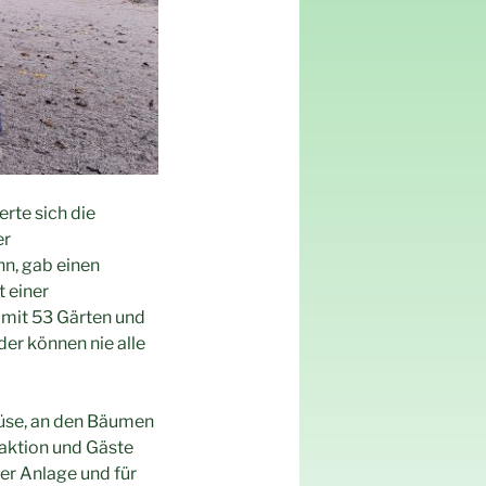
rte sich die
er
nn, gab einen
t einer
 mit 53 Gärten und
der können nie alle
emüse, an den Bäumen
raktion und Gäste
er Anlage und für