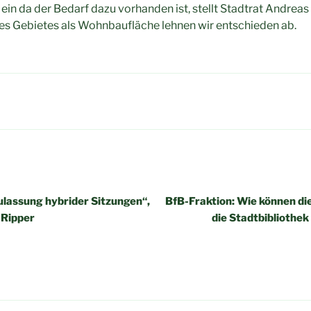
ein da der Bedarf dazu vorhanden ist, stellt Stadtrat Andreas 
es Gebietes als Wohnbaufläche lehnen wir entschieden ab.
igation
lassung hybrider Sitzungen“,
BfB-Fraktion: Wie können di
-Ripper
die Stadtbibliothek