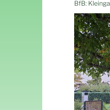
AM
BfB: Kleing