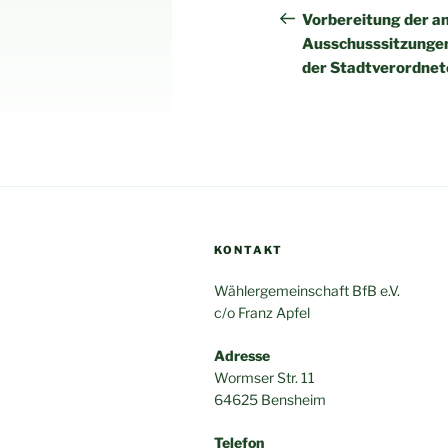
Beitrag
Vorbereitung der a
Ausschusssitzungen
der Stadtverordne
KONTAKT
Wählergemeinschaft BfB e.V.
c/o Franz Apfel
Adresse
Wormser Str. 11
64625 Bensheim
Telefon