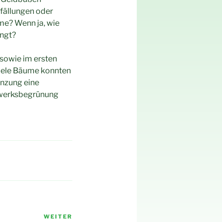
fällungen oder
me? Wenn ja, wie
ängt?
 sowie im ersten
viele Bäume konnten
anzung eine
uwerksbegrünung
WEITER
Nächster