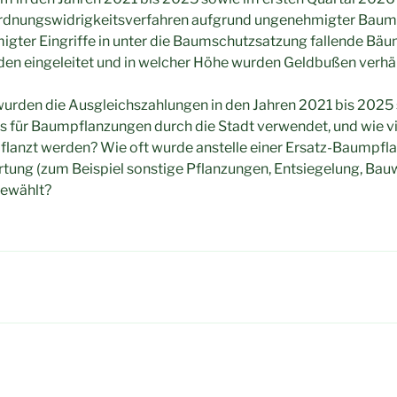
rdnungswidrigkeitsverfahren aufgrund ungenehmigter Baum
gter Eingriffe in unter die Baumschutzsatzung fallende Bäu
rden eingeleitet und in welcher Höhe wurden Geldbußen verh
wurden die Ausgleichszahlungen in den Jahren 2021 bis 2025
ls für Baumpflanzungen durch die Stadt verwendet, und wie 
flanzt werden? Wie oft wurde anstelle einer Ersatz-Baumpfl
tung (zum Beispiel sonstige Pflanzungen, Entsiegelung, Ba
gewählt?
igation