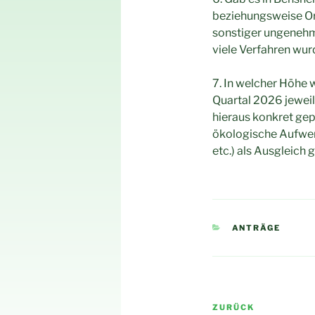
beziehungsweise O
sonstiger ungenehmi
viele Verfahren wu
7. In welcher Höhe 
Quartal 2026 jewei
hieraus konkret gep
ökologische Aufwer
etc.) als Ausgleich 
KATEGORIEN
ANTRÄGE
Beitragsnav
Vorheriger
ZURÜCK