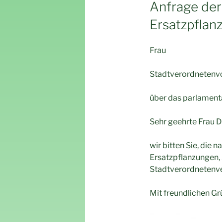
AM
Anfrage der
Ersatzpflan
Frau
Stadtverordnetenvo
über das parlament
Sehr geehrte Frau D
wir bitten Sie, di
Ersatzpflanzungen, 
Stadtverordnetenv
Mit freundlichen G