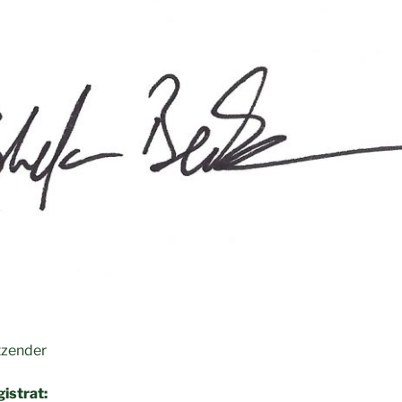
tzender
istrat: