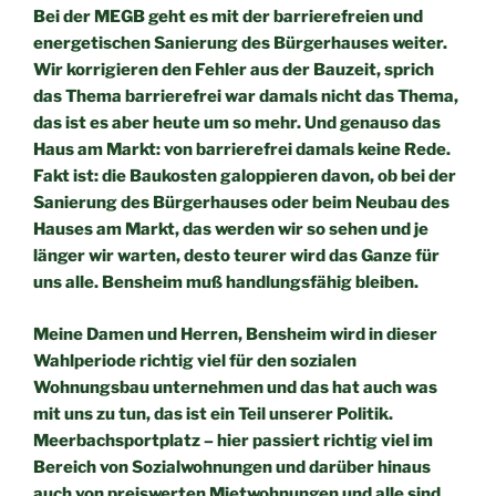
Bei der MEGB geht es mit der barrierefreien und
energetischen
Sanierung des Bürgerhauses weiter.
Wir korrigieren den Fehler aus
der Bauzeit, sprich
das Thema barrierefrei war damals nicht das
Thema,
das ist es aber heute um so mehr. Und genauso das
Haus
am Markt: von barrierefrei damals keine Rede.
Fakt ist: die Baukosten galoppieren davon, ob bei der
Sanierung des
Bürgerhauses oder beim Neubau des
Hauses am Markt, das werden
wir so sehen und je
länger wir warten, desto teurer wird das Ganze
für
uns alle. Bensheim muß handlungsfähig bleiben.
Meine Damen und Herren,
Bensheim wird in dieser
Wahlperiode richtig viel für den sozialen
Wohnungsbau unternehmen und das hat auch was
mit uns zu tun,
das ist ein Teil unserer Politik.
Meerbachsportplatz – hier passiert richtig viel im
Bereich von
Sozialwohnungen und darüber hinaus
auch von preiswerten
Mietwohnungen und alle sind