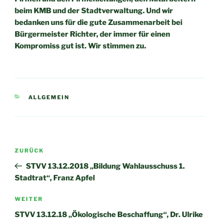
beim KMB und der
Stadtverwaltung. Und wir
bedanken uns für die gute
Zusammenarbeit bei
Bürgermeister Richter, der immer für einen
Kompromiss gut ist. Wir stimmen zu.
KATEGORIEN
ALLGEMEIN
Beitragsnavigation
Vorheriger
ZURÜCK
Beitrag
STVV 13.12.2018 „Bildung Wahlausschuss 1.
Stadtrat“, Franz Apfel
Nächster
WEITER
Beitrag
STVV 13.12.18 „Ökologische Beschaffung“, Dr. Ulrike