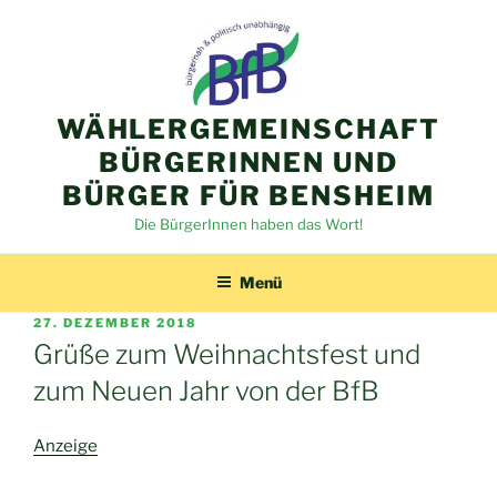
Zum
Inhalt
springen
WÄHLERGEMEINSCHAFT
BÜRGERINNEN UND
BÜRGER FÜR BENSHEIM
Die BürgerInnen haben das Wort!
Menü
VERÖFFENTLICHT
27. DEZEMBER 2018
AM
Grüße zum Weihnachtsfest und
zum Neuen Jahr von der BfB
Anzeige