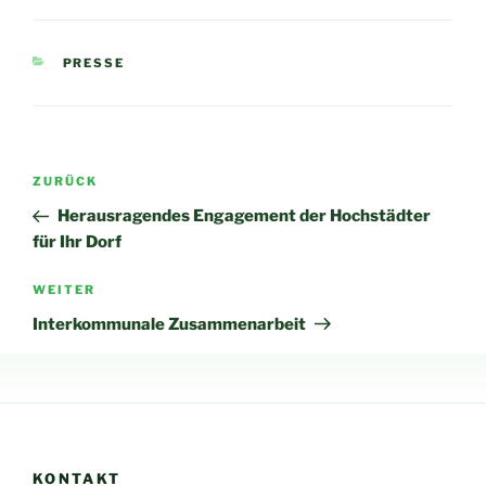
KATEGORIEN
PRESSE
Beitragsnavigation
Vorheriger
ZURÜCK
Beitrag
Herausragendes Engagement der Hochstädter
für Ihr Dorf
Nächster
WEITER
Beitrag
Interkommunale Zusammenarbeit
KONTAKT