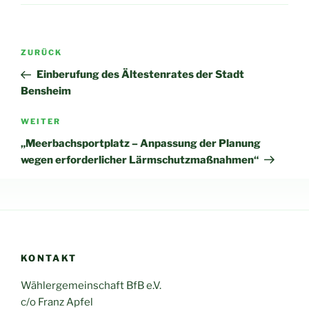
Beitragsnavigation
Vorheriger
ZURÜCK
Beitrag
Einberufung des Ältestenrates der Stadt
Bensheim
Nächster
WEITER
Beitrag
„Meerbachsportplatz – Anpassung der Planung
wegen erforderlicher Lärmschutzmaßnahmen“
KONTAKT
Wählergemeinschaft BfB e.V.
c/o Franz Apfel