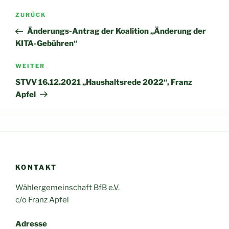
Beitragsnavigation
Vorheriger
ZURÜCK
Beitrag
Änderungs-Antrag der Koalition „Änderung der
KITA-Gebühren“
Nächster
WEITER
Beitrag
STVV 16.12.2021 „Haushaltsrede 2022“, Franz
Apfel
KONTAKT
Wählergemeinschaft BfB e.V.
c/o Franz Apfel
Adresse